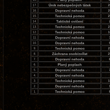
Únik nebezpečných látek
17.
2
Dopravní nehoda
16.
2
Technická pomoc
15.
2
Taktické cvičení
14.
Technická pomoc
13.
2
Technická pomoc
12.
1
Dopravní nehoda
11.
Dopravní nehoda
10.
Technická pomoc
9.
2
Záchrana osob/zvířat
8.
2
Dopravní nehoda
7.
Planý poplach
6.
Dopravní nehoda
5.
Dopravní nehoda
4.
Technická pomoc
3.
1
Dopravní nehoda
2.
Technická pomoc
1.