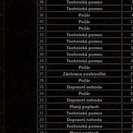
Technická pomoc
38.
Technická pomoc
37.
1
Požár
36.
Požár
35.
1
Požár
34.
Technická pomoc
33.
1
Technická pomoc
32.
1
Technická pomoc
31.
1
Technická pomoc
30.
1
Technická pomoc
29.
1
Požár
28.
2
Záchrana osob/zvířat
27.
2
Požár
26.
1
Dopravní nehoda
25.
1
Požár
24.
2
Dopravní nehoda
23.
2
Planý poplach
22.
Technická pomoc
21.
Dopravní nehoda
20.
Technická pomoc
19.
Planý poplach
18.
3