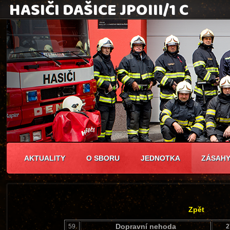
AKTUALITY
O SBORU
JEDNOTKA
ZÁSAH
Zpět
Dopravní nehoda
59.
2