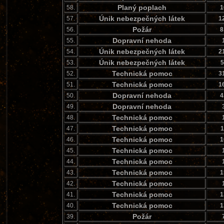
Planý poplach
58.
1
Únik nebezpečných látek
57.
1
Požár
56.
8
Dopravní nehoda
55.
Únik nebezpečných látek
54.
2
Únik nebezpečných látek
53.
5
Technická pomoc
52.
3
Technická pomoc
51.
1
Dopravní nehoda
50.
4
Dopravní nehoda
49.
Technická pomoc
48.
Technická pomoc
47.
1
Technická pomoc
46.
1
Technická pomoc
45.
Technická pomoc
44.
Technická pomoc
43.
1
Technická pomoc
42.
Technická pomoc
41.
1
Technická pomoc
40.
1
Požár
39.