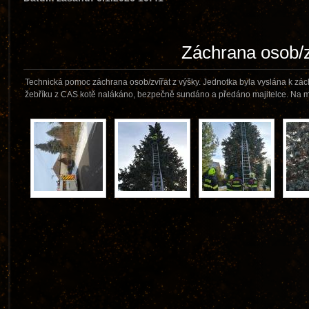
Záchrana osob/z
Technická pomoc záchrana osob/zvířat z výšky. Jednotka byla vyslána k zá
žebříku z CAS kotě nalákáno, bezpečně sundáno a předáno majitelce. Na 