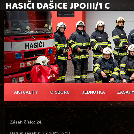
AKTUALITY
O SBORU
JEDNOTKA
ZÁSAH
Zásah číslo: 24.
Datum zásahu: 1.7.2025 12:31