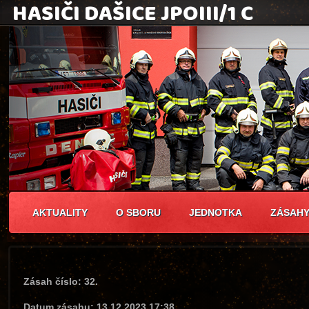
AKTUALITY
O SBORU
JEDNOTKA
ZÁSAH
Zásah číslo: 32.
Datum zásahu: 13.12.2023 17:38